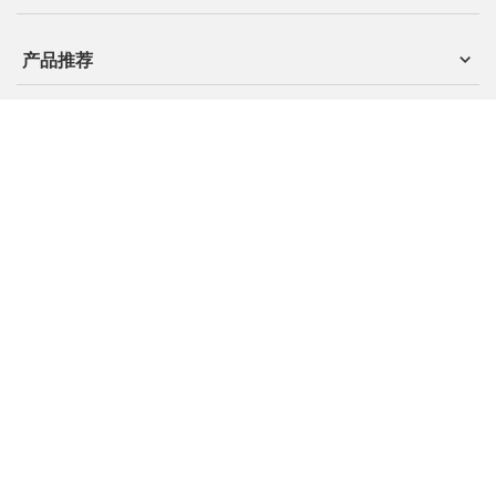
产品推荐
我们的产品
集团公众号
人民商城
客服关怀热线：400 898 1166
©2021 人民电器集团有限公司
浙ICP备09009477号-6